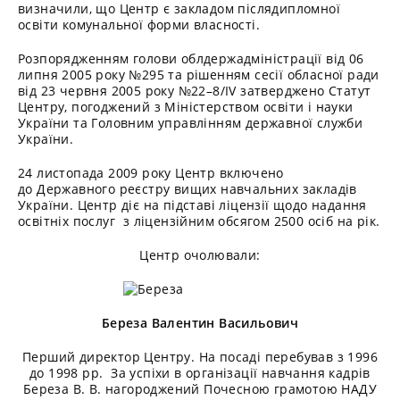
визначили, що Центр є закладом післядипломної
освіти комунальної форми власності.
Розпорядженням голови облдержадміністрації від 06
липня 2005 року №295 та рішенням сесії обласної ради
від 23 червня 2005 року №22–8/IV затверджено Статут
Центру, погоджений з Міністерством освіти і науки
України та Головним управлінням державної служби
України.
24 листопада 2009 року Центр включено
до Державного реєстру вищих навчальних закладів
України. Центр діє на підставі ліцензії щодо надання
освітніх послуг з ліцензійним обсягом 2500 осіб на рік.
Центр очолювали:
Береза Валентин Васильович
Перший директор Центру. На посаді перебував з 1996
до 1998 рр. За успіхи в організації навчання кадрів
Береза В. В. нагороджений Почесною грамотою НАДУ