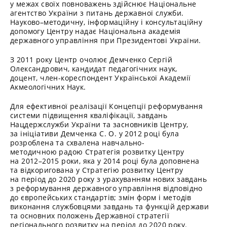
у межах своїх повноважень здійснює Національне
агентство України з питань державної служби.
Науково–методичну, інформаційну і консультаційну
допомогу Центру надає Національна академія
державного управління при Президентові України.
З 2011 року Центр очолює Демченко Сергій
Олександрович, кандидат педагогічних наук,
доцент, член-кореспондент Української Академії
Акмеологічних Наук.
Для ефективної реалізації Концепції реформування
системи підвищення кваліфікації, завдань
Нацдержслужби України та засновників Центру,
за ініціативи Демченка С. О. у 2012 році була
розроблена та схвалена навчально-
методичною радою Стратегія розвитку Центру
на 2012–2015 роки, яка у 2014 році була доповнена
та відкоригована у Стратегію розвитку Центру
на період до 2020 року з урахуванням нових завдань
з реформування державного управління відповідно
до європейських стандартів; змін форм і методів
виконання службовцями завдань та функцій держави
та основних положень Державної стратегії
регіонального розвитку на період до 2020 року.