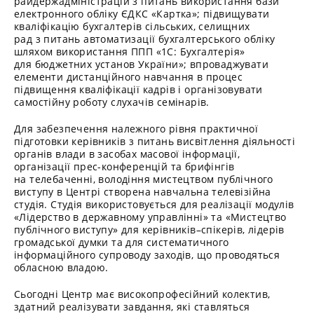
райдержадміністрацій з питань використання бази
електронного обліку ЄДКС «Картка»; підвищувати
кваліфікацію бухгалтерів сільських, селищних
рад з питань автоматизації бухгалтерського обліку
шляхом використання ППП «1С: Бухгалтерія»
для бюджетних установ України»; впроваджувати
елементи дистанційного навчання в процес
підвищення кваліфікації кадрів і організовувати
самостійну роботу слухачів семінарів.
Для забезпечення належного рівня практичної
підготовки керівників з питань висвітлення діяльності
органів влади в засобах масової інформації,
організації прес-конференцій та брифінгів
на телебаченні, володіння мистецтвом публічного
виступу в Центрі створена навчальна телевізійна
студія. Студія використовується для реалізації модулів
«Лідерство в державному управлінні» та «Мистецтво
публічного виступу» для керівників–спікерів, лідерів
громадської думки та для систематичного
інформаційного супроводу заходів, що проводяться
обласною владою.
Сьогодні Центр має високопрофесійний колектив,
здатний реалізувати завдання, які ставляться