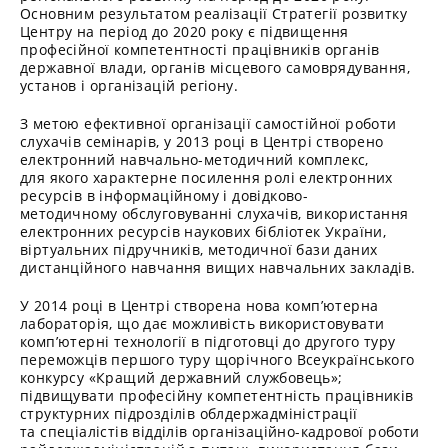
Основним результатом реалізації Стратегії розвитку
Центру на період до 2020 року є підвищення
професійної компетентності працівників органів
державної влади, органів місцевого самоврядування,
установ і організацій регіону.
З метою ефективної організації самостійної роботи
слухачів семінарів, у 2013 році в Центрі створено
електронний навчально-методичний комплекс,
для якого характерне посилення ролі електронних
ресурсів в інформаційному і довідково-
методичному обслуговуванні слухачів, використання
електронних ресурсів наукових бібліотек України,
віртуальних підручників, методичної бази даних
дистанційного навчання вищих навчальних закладів.
У 2014 році в Центрі створена нова комп’ютерна
лабораторія, що дає можливість використовувати
комп’ютерні технології в підготовці до другого туру
переможців першого туру щорічного Всеукраїнського
конкурсу «Кращий державний службовець»;
підвищувати професійну компетентність працівників
структурних підрозділів облдержадміністрації
та спеціалістів відділів організаційно-кадрової роботи