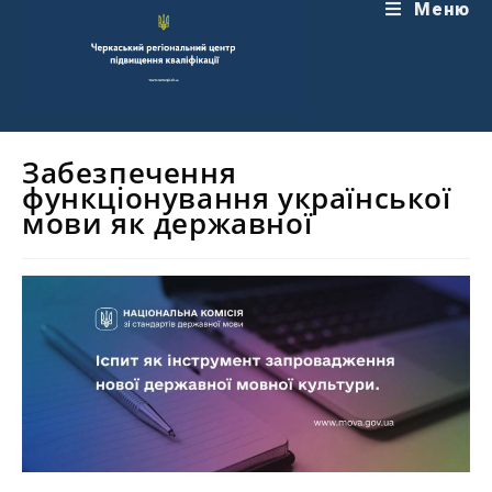
Перейти
Меню
до
вмісту
Забезпечення
функціонування української
мови як державної