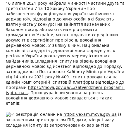
16 липня 2021 року набрали чинності частини друга та
третя статей 7 та 10 Закону України «Про
забезпечення функціонування української мови як
державної», відповідно до яких особи, які бажають
взяти участь у конкурсі на зайняття визначених
Законом посад, або мають намір отримати
громадянство України, мають подавати серед інших
документів сертифікат про рівень володіння
державною мовою. У зв’язку з чим, Національна
комісія зі стандартів державної мови формує у всіх
регіонах України розгалужену мережу іспитових
майданчиків.Складання іспиту на рівень володіння
державною мовою здійснється відповідно до Порядку,
затвердженого Постановою Кабінету Міністрів України
від 14 квітня 2021 року № 409. Іспит проводиться на
єдиній комп’ютерній іспитовій платформ відповідно до
програми
https://mova.gov.ua/…/zatverdzheni-programi-
ispitu-na…
. Процедура іспитування на рівень
володіння державною мовою складається з таких
етапів:
реєстрація онлайн на
https://exam.mova.gov.ua
із
зазначенням претендентом ПІБ, дати, місця і часу
складання іспиту (із запропонованих варіантів);