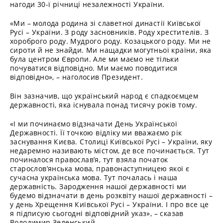
нагоди 30-ї річниці незалежності України.
«Ми – молода родина зі славетної династії Київської
Русі – України. З роду засновників. Роду хрестителів. З
хороброго роду. Мудрого роду. Козацького роду. Ми не
сироти й не знайди. Ми нащадки могутньої країни, яка
була центром Європи. Але ми маємо не тільки
почуватися відповідно. Ми маємо поводитися
відповідно», – наголосив Президент.
Він зазначив, що український народ є спадкоємцем
державності, яка існувала понад тисячу років тому.
«І ми починаємо відзначати День Української
Державності. Її точкою відліку ми вважаємо рік
заснування Києва. Столиці Київської Русі – України, яку
недаремно називають містом, де все починається. Тут
починалося православ’я, тут взяла початок
старослов’янська мова, правонаступницею якої є
сучасна українська мова. Тут почалась і наша
державність. Зародження нашої державності ми
будемо відзначати в день розквіту нашої державності –
у день Хрещення Київської Русі – України. І про все це
я підписую сьогодні відповідний указ», – сказав
Володимир Зеленський.