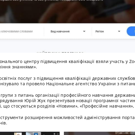
онального центру підвищення кваліфікації взяли участь у Z
ління знаннями».
вітніх послуг з підвищення кваліфікації державних службов
нізувало та провело Національне агентство України з питан
групи з питань організації професійного навчання державни
врядування Юрій Жук презентував новації програмної частин
і, що стосуються розділів «Новини», «Професійне навчання»
інструменти розширення можливостей адміністрування порта
чів.