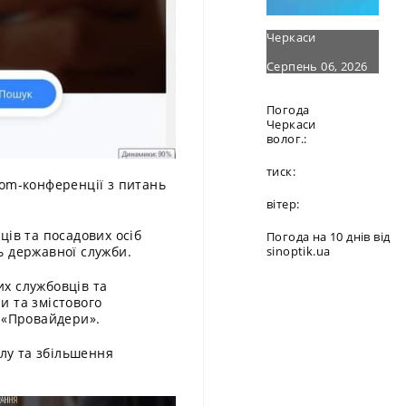
Черкаси
Серпень 06, 2026
Погода
Черкаси
волог.:
тиск:
oom-конференції з питань
вітер:
ців та посадових осіб
Погода на 10 днів від
ь державної служби.
sinoptik.ua
х службовців та
и та змістового
, «Провайдери».
лу та збільшення