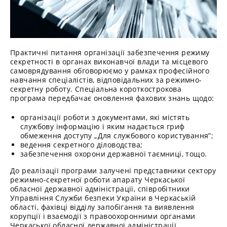
Практичні питання організації забезпечення режиму
секретності в органах виконавчої влади та місцевого
самоврядування обговорюємо у рамках професійного
навчання спеціалістів, відповідальних за режимно-
секретну роботу. Спеціальна короткострокова
програма передбачає оновлення фахових знань щодо:
організації роботи з документами, які містять
службову інформацію і яким надається гриф
обмеження доступу „Для службового користування”;
ведення секретного діловодства;
забезпечення охорони державної таємниці, тощо.
До реалізації програми залучені представники сектору
режимно-секретної роботи апарату Черкаської
обласної державної адміністрації, співробітники
Управління Служби безпеки України в Черкаській
області, фахівці відділу запобігання та виявлення
корупції і взаємодії з правоохоронними органами
Черкаської обласної державної адміністрації.