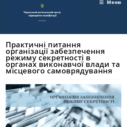
Перейти
Меню
до
вмісту
Практичні питання
організації забезпечення
режиму секретності в
органах виконавчої влади та
місцевого самоврядування