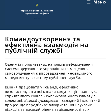
Перейти
Меню
до
вмісту
Командоутворення та
ефективна взаємодія на
публічній службі
Одним із пріоритетних напрямів реформування
системи державного управління та місцевого
самоврядування є впровадження інноваційного
менеджменту в систему публічної служби.
Вміння працювати у команді, ефективно
використовувати всі канали комунікації – запорука
сприятливого соціально-психологічного клімату в
колективі.
Командоутворення
– складний і клопіткий
процес, що передбачає використання наукових
підходів та високий рівень зацікавленості всіх