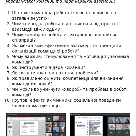
управлінської команди та партнерської взаємодії
:
Що таке командна робота і як вона впливає на
загальний успіх?
Чим командна робота відрізняється від простої
взаємодії між людьми?
Чому командна робота ефективніше звичайної
співпраці?
Які механізми ефективної взаємодії та принципи
організації командної роботи?
Чому важливі стимулювання та мотивація учасників
команди?
Які інструменти лідера команди?
Як скласти план вирішення проблеми?
Як правильно оцінити компетенції для виконання
командних ролей?
Чи можливо уникнути «хвороб» та проблем в роботі
команді?
Групові ефекти як чинники соціальної поведінки
членів команди тощо.