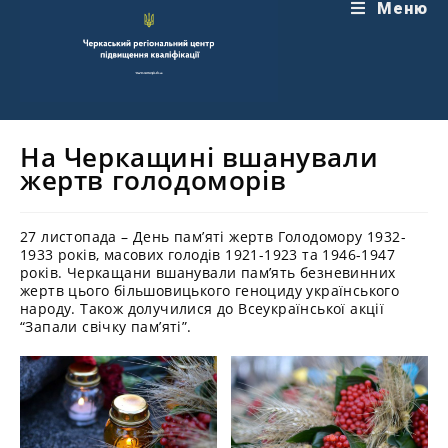
Перейти
Меню
до
вмісту
На Черкащині вшанували
жертв голодоморів
27 листопада – День пам’яті жертв Голодомору 1932-
1933 років, масових голодів 1921-1923 та 1946-1947
років. Черкащани вшанували пам’ять безневинних
жертв цього більшовицького геноциду українського
народу. Також долучилися до Всеукраїнської акції
“Запали свічку пам’яті”.