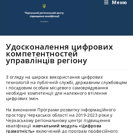
Перейти
Меню
до
вмісту
Удосконалення цифрових
компетентностей
управлінців регіону
З огляду на широке використання цифрових
технологій на публічній службі, державним службовцям
і посадовим особам місцевого самоврядування
необхідні компетенції для належного втілення
цифрових змін.
На виконання Програми розвитку інформаційного
простору Черкаської області на 2019-2023 роки у
Черкаському регіональному центрі підвищення
кваліфікації
навчальний модуль «Цифрова
грамотність»
включений до програм професійного