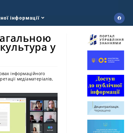
ної інформації
загальною
культура у
мовах інформаційного
етації медіаматеріалів,