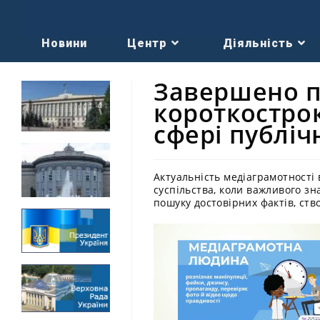
Новини
Центр
Діяльність
Завершено п
короткостро
сфері публіч
Актуальність медіаграмотності
суспільства, коли важливого з
пошуку достовірних фактів, ство