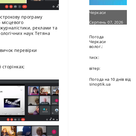
Черкаси
острокову програму
Серпень 07, 2026
 місцевого
журналістики, реклами та
лологічних наук Тетяна
Погода
:
Черкаси
волог.:
авичок перевірки
тиск:
 сторінках;
вітер:
Погода на 10 днів від
sinoptik.ua