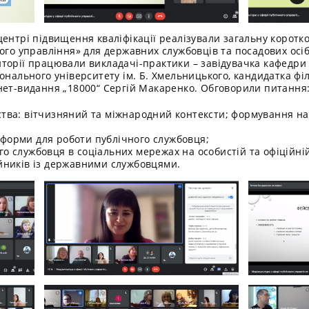
ентрі підвищення кваліфікації реалізували загальну коротк
ого управління» для державних службовців та посадових осіб
торії працювали викладачі-практики – завідувачка кафедри 
онального університету ім. Б. Хмельницького, кандидатка фі
нет-видання „18000“ Сергій Макаренко. Обговорили питання
ьства: вітчизняний та міжнародний контексти; формування н
тформи для роботи публічного службовця;
го службовця в соціальних мережах на особистій та офіційній
ійників із державними службовцями.