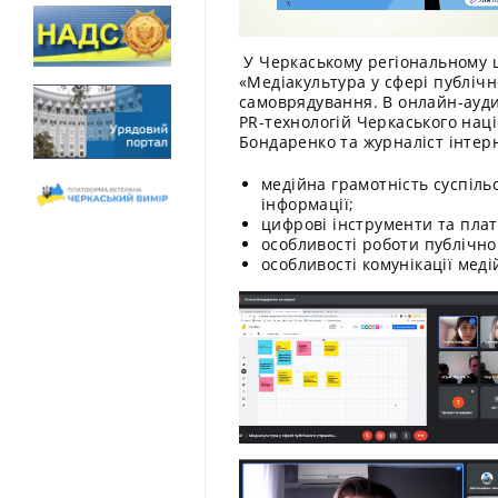
У Черкаському регіональному ц
«Медіакультура у сфері публічн
самоврядування. В онлайн-ауди
PR-технологій Черкаського наці
Бондаренко та журналіст інтер
медійна грамотність суспіл
інформації;
цифрові інструменти та пла
особливості роботи публічно
особливості комунікації мед