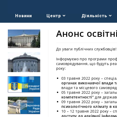
Новини
Центр
Діяльність
Анонс освітн
До уваги публічних службовців!
Інформуємо про програми профе
самоврядування, що будуть реа
року:
03 травня 2022 року – спец
органах виконавчої влади т
влади та місцевого самовря
05 травня 2022 року – зага
компетентності“
для державн
09 травня 2022 року – зага
психологічного клімату в к
10 – 12 травня 2022 року – 
доступу до архівної інформа