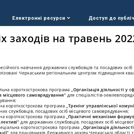
Електронні ресурси
Доступ до публіч
іх заходів на травень 202
сійного навчання державних службовців та посадових осіб 
лізовані Черкаським регіональним центром підвищення квалі
іальна короткострокова програма
„Організація діяльності у 
а місцевого самоврядування“
для спеціалістів-землевпорядн
дування;
льна короткострокова програма
„Тренінг управлінської комун
их службовців, посадових осіб місцевого самоврядування;
льна короткострокова програма
„Практичні механізми форму
олективі“
для державних службовців, посадових осіб місцево
спеціальна короткострокова програма
„Організація діяльності
ції“
для працівників Державного архіву Черкаської області та