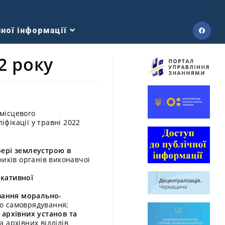
ної інформації
2 року
місцевого
фікації у травні 2022
сфері землеустрою в
иків органів виконавчої
ікативної
вання морально-
го самоврядування;
 архівних установ та
 архівних відділів