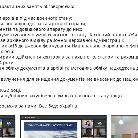
і практичних занять обговорюємо:
 архівів під час воєнного стану;
итань діловодства та архівної справи;
нтів та довідкового апарату до них;
окументування в умовах воєнного стану. Архівний проєкт «Жи
в архівного відділу районної державної адміністрації;
их осіб до джерел формування Національного архівного фонд
 осіб;
ограми здійснення контролю за наявністю, станом та рухом 
4 роки;
 обліку документів в архіві та методика обліку надходжень д
 вилучення для знищення документів, не внесених до Націон
2022 році.
я публічних закупівель в умовах воєнного стану тощо.
еремога за нами! Все буде Україна!