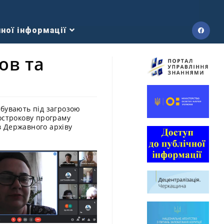
ної інформації
ов та
ебувають під загрозою
кострокову програму
ів Державного архіву