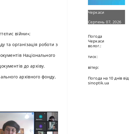
Черкаси
Серпень 07, 2026
ттєпис війни»;
Погода
Черкаси
у та організація роботи з
волог.:
документів Національного
тиск:
окументів до архіву.
вітер:
ального архівного фонду,
Погода на 10 днів від
sinoptik.ua