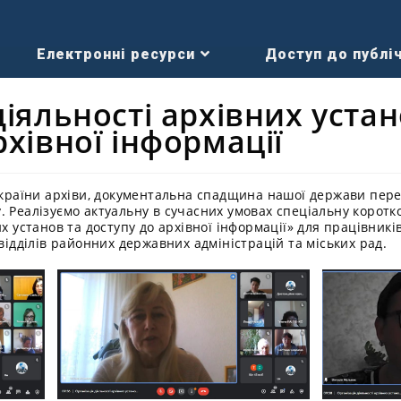
Електронні ресурси
Доступ до публіч
діяльності архівних устан
рхівної інформації
 України архіви, документальна спадщина нашої держави пер
. Реалізуємо актуальну в сучасних умовах спеціальну корот
их установ та доступу до архівної інформації» для працівник
 відділів районних державних адміністрацій та міських рад.