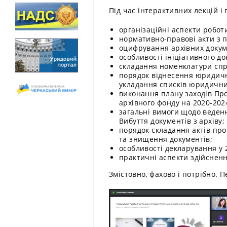
Під час інтерактивних лекцій 
організаційні аспекти роботи
нормативно-правові акти з п
оцифрування архівних докуме
особливості ініціативного д
складання номенклатури спра
порядок віднесення юридичн
укладання списків юридичних
виконання плану заходів Пр
архівного фонду на 2020-202
загальні вимоги щодо ведення
Вибуття документів з архіву;
порядок складання актів про
та знищення документів;
особливості декларування у 
практичні аспекти здійсненн
Змістовно, фахово і потрібно. П