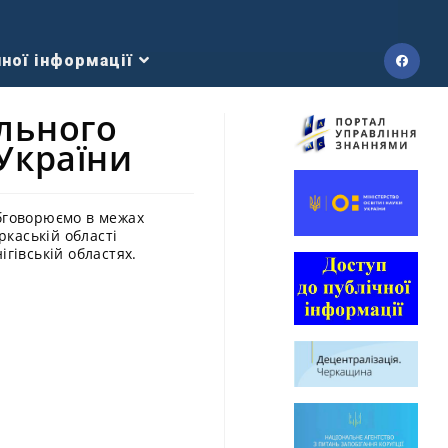
ної інформації
ального
України
обговорюємо в межах
каській області
гівській областях.