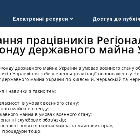
Електронні ресурси
Доступ до публіч
ання працівників Регіон
Фонду державного майна 
і Фонду державного майна України в умовах воєнного стану 
иків Управління забезпечення реалізації повноважень у Чер
 державного майна України по Київській, Черкаській та Черні
 і навички з таких тем:
власності в умовах воєнного стану;
вного майна в оренду;
жавного майна в умовах воєнного стану;
онанні службових обов’язків;
основні поняття оцінки майна та майнових прав;
і процедури тощо.