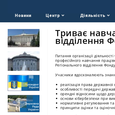
Новини
Центр
Діяльність
Триває навч
відділення 
Питання організації діяльност
професійного навчання працівн
Регіонального відділення Фонду
Учасники вдосконалюють знання
реалізація права державної 
особливості передачі держа
орендні відносини щодо дер
основи кібербезпеки при вик
нормативне регулювання та 
принципи оцінки та оціночн