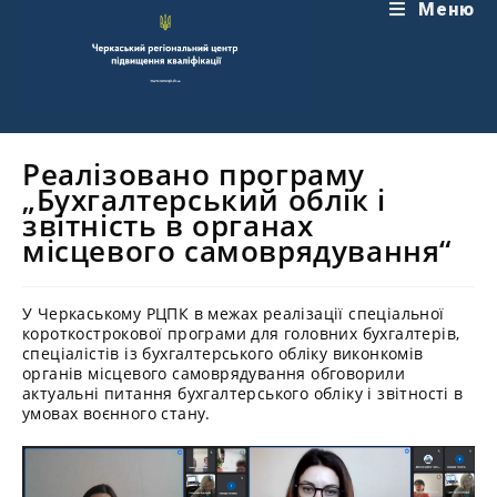
Перейти
Меню
до
вмісту
Реалізовано програму
„Бухгалтерський облік і
звітність в органах
місцевого самоврядування“
У Черкаському РЦПК в межах реалізації спеціальної
короткострокової програми для головних бухгалтерів,
спеціалістів із бухгалтерського обліку виконкомів
органів місцевого самоврядування обговорили
актуальні питання бухгалтерського обліку і звітності в
умовах воєнного стану.