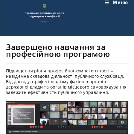
Перейти
Меню
до
вмісту
Завершено навчання за
професійною програмою
Підвищення рівня професійної компетентності –
невід’ємна складова діяльності публічного службовця.
Від досвіду, професіоналізму фахівців органів
державної влади та органів місцевого самоврядування
залежить ефективність публічного управління.