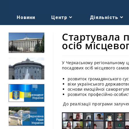
Новини
Центр
Діяльність
Стартувала 
осіб місцев
У Черкаському регіональному ц
посадових осіб місцевого само
розвиток громадянського сус
віхи українського державотв
основи емоційної саморегуля
розвиток професійно-особис
До реалізації програми залучен