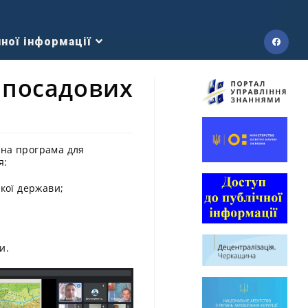
ної інформації
 посадових
йна програма для
я:
кої держави;
и.