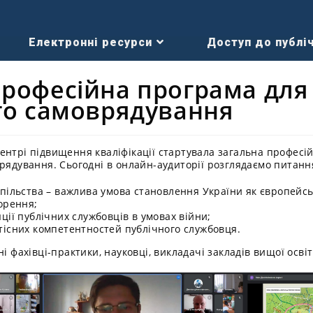
Електронні ресурси
Доступ до публіч
професійна програма для
ого самоврядування
ентрі підвищення кваліфікації стартувала загальна професі
врядування. Сьогодні в онлайн-аудиторії розглядаємо питанн
пільства – важлива умова становлення України як європейсь
орення;
ції публічних службовців в умовах війни;
тісних компетентностей публічного службовця.
і фахівці-практики, науковці, викладачі закладів вищої освіт