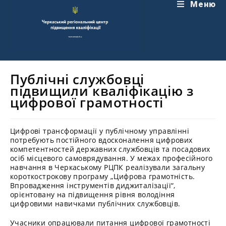
Перейти
Меню
до
вмісту
Публічні службовці
підвищили кваліфікацію з
цифрової грамотності
Цифрові трансформації у публічному управлінні
потребують постійного вдосконалення цифрових
компетентностей державних службовців та посадових
осіб місцевого самоврядування. У межах професійного
навчання в Черкаському РЦПК реалізували загальну
короткострокову програму „Цифрова грамотність.
Впровадження інструментів диджиталізації“,
орієнтовану на підвищення рівня володіння
цифровими навичками публічних службовців.
Учасники опрацювали питання цифрової грамотності