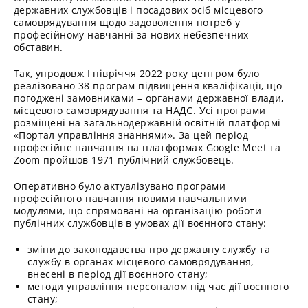
державних службовців і посадових осіб місцевого
самоврядування щодо задоволення потреб у
професійному навчанні за нових небезпечних
обставин.
Так, упродовж І півріччя 2022 року центром було
реалізовано 38 програм підвищення кваліфікації, що
погоджені замовниками – органами державної влади,
місцевого самоврядування та НАДС. Усі програми
розміщені на загальнодержавній освітній платформі
«Портал управління знаннями». За цей період
професійне навчання на платформах Google Meet та
Zооm пройшов 1971 публічний службовець.
Оперативно було актуалізувано програми
професійного навчання новими навчальними
модулями, що спрямовані на організацію роботи
публічних службовців в умовах дії воєнного стану:
зміни до законодавства про державну службу та
службу в органах місцевого самоврядування,
внесені в період дії воєнного стану;
методи управління персоналом під час дії воєнного
стану;