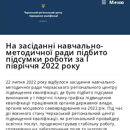
Перейти
Меню
до
вмісту
На засіданні навчально-
методичної ради підбито
підсумки роботи за І
півріччя 2022 року
22 липня 2022 року відбулося засідання навчально-
методичної ради Черкаського регіонального центру
підвищення кваліфікації, де було підбито підсумки
виконання у І півріччі плану-графіка підвищення
кваліфікації працівників органів державної влади,
органів місцевого самоврядування на 2022 рік. Під час
дії воєнного стану Черкаський регіональний центр
підвищення кваліфікації, як регіональний провайдер
освітніх послуг, продемонстрував стабільну роботу,
спрямовану на забезпечення прав та інтересів