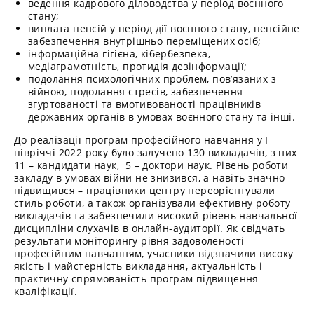
ведення кадрового діловодства у період воєнного
стану;
виплата пенсій у період дії воєнного стану, пенсійне
забезпечення внутрішньо переміщених осіб;
інформаційна гігієна, кібербезпека,
медіаграмотність, протидія дезінформації;
подолання психологічних проблем, пов’язаних з
війною, подолання стресів, забезпечення
згуртованості та вмотивованості працівників
державних органів в умовах воєнного стану та інші.
До реалізації програм професійного навчання у І
півріччі 2022 року було залучено 130 викладачів, з них
11 – кандидати наук, 5 – доктори наук. Рівень роботи
закладу в умовах війни не знизився, а навіть значно
підвищився – працівники центру переорієнтували
стиль роботи, а також організували ефективну роботу
викладачів та забезпечили високий рівень навчальної
дисципліни слухачів в онлайн-аудиторії. Як свідчать
результати моніторингу рівня задоволеності
професійним навчанням, учасники відзначили високу
якість і майстерність викладання, актуальність і
практичну спрямованість програм підвищення
кваліфікації.