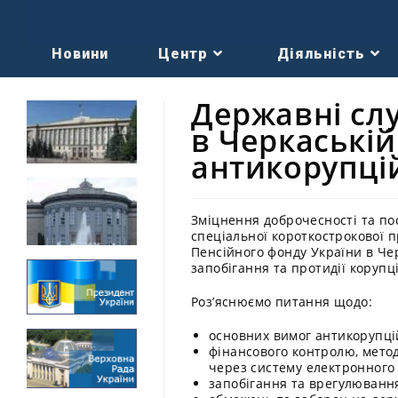
Новини
Центр
Діяльність
Державні сл
в Черкаській
антикорупці
Зміцнення доброчесності та пос
спеціальної короткострокової 
Пенсійного фонду України в Че
запобігання та протидії корупці
Роз’яснюємо питання щодо:
основних вимог антикорупці
фінансового контролю, мето
через систему електронного
запобігання та врегулювання