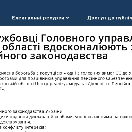
Електронні ресурси
Доступ до публіч
ужбовці Головного управ
 області вдосконалюють 
йного законодавства
илена боротьба з корупцією – одні з головних вимог ЄС до У
програми для працівників управління пенсійного забезпечен
ркаській області Центр реалізує модуль «Діяльність Пенсійн
ї».
йного законодавства України;
дики подання декларацій особами, уповноваженими на вико
 декларування;
 конфлікту інтересів;