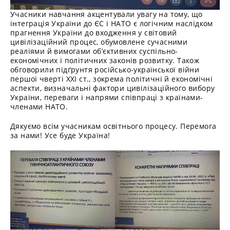
Учасники навчання акцентували увагу на тому, що
інтеграція України до ЄС і НАТО є логічним наслідком
прагнення України до входження у світовий
цивілізаційний процес, обумовлене сучасними
реаліями й вимогами об’єктивних суспільно-
економічних і політичних законів розвитку. Також
обговорили підґрунтя російсько-української війни
першої чверті ХХІ ст., зокрема політичні й економічні
аспекти, визначальні фактори цивілізаційного вибору
України, переваги і напрями співпраці з країнами-
членами НАТО.
Дякуємо всім учасникам освітнього процесу. Перемога
за нами! Усе буде Україна!