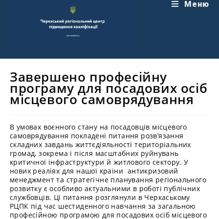
Перейти
Меню
до
вмісту
Завершено професійну
програму для посадових осіб
місцевого самоврядування
В умовах воєнного стану на посадовців місцевого
самоврядування покладені питання розв’язання
складних завдань життєдіяльності територіальних
громад, зокрема і після масштабних руйнувань
критичної інфраструктури й житлового сектору. У
нових реаліях для нашої країни антикризовий
менеджмент та стратегічне планування регіонального
розвитку є особливо актуальними в роботі публічних
службовців. Ці питання розглянули в Черкаському
РЦПК під час шестиденного навчання за загальною
професійною програмою для посадових осіб місцевого