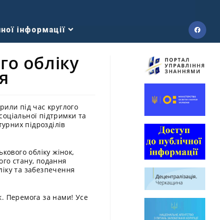
ної інформації
го обліку
я
рили під час круглого
соціальної підтримки та
турних підрозділів
кового обліку жінок,
ого стану, подання
бліку та забезпечення
к. Перемога за нами! Усе