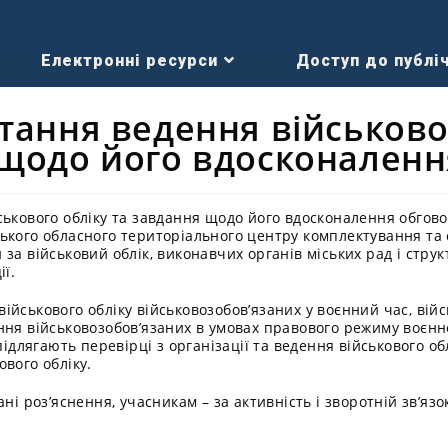
Електронні ресурси
Доступ до публіч
тання ведення військово
 щодо його вдосконаленн
ськового обліку та завдання щодо його вдосконалення обгово
ького обласного територіального центру комплектування та 
за військовий облік, виконавчих органів міських рад і струк
ії.
йськового обліку військовозобов’язаних у воєнний час, війсь
ння військовозобов’язаних в умовах правового режиму воєнн
підлягають перевірці з організації та ведення військового о
вого обліку.
ні роз’яснення, учасникам – за активність і зворотній зв’язо