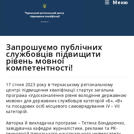
Перейти
Меню
до
вмісту
Запрошуємо публічних
службовців підвищити
рівень мовної
компетентності!
17 січня 2023 року в Черкаському регіональному
центрі підвищення кваліфікації стартує загальна
програма «Удосконалення рівня володіння державною
мовою» для державних службовців категорій «Б», «В»
та посадових осіб місцевого самоврядування IV – VII
категорій.
Авторка й викладачка програми – Тетяна Бондаренко,
завідувачка кафедри журналістики, реклами та PR-
технологій Черкаського національного університету