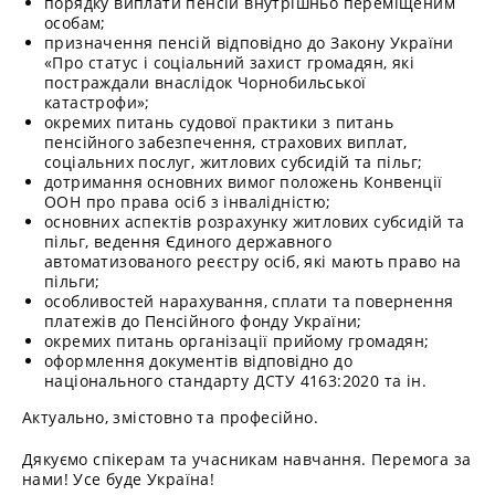
порядку виплати пенсій внутрішньо переміщеним
особам;
призначення пенсій відповідно до Закону України
«Про статус і соціальний захист громадян, які
постраждали внаслідок Чорнобильської
катастрофи»;
окремих питань судової практики з питань
пенсійного забезпечення, страхових виплат,
соціальних послуг, житлових субсидій та пільг;
дотримання основних вимог положень Конвенції
ООН про права осіб з інвалідністю;
основних аспектів розрахунку житлових субсидій та
пільг, ведення Єдиного державного
автоматизованого реєстру осіб, які мають право на
пільги;
особливостей нарахування, сплати та повернення
платежів до Пенсійного фонду України;
окремих питань організації прийому громадян;
оформлення документів відповідно до
національного стандарту ДСТУ 4163:2020 та ін.
Актуально, змістовно та професійно.
Дякуємо спікерам та учасникам навчання. Перемога за
нами! Усе буде Україна!