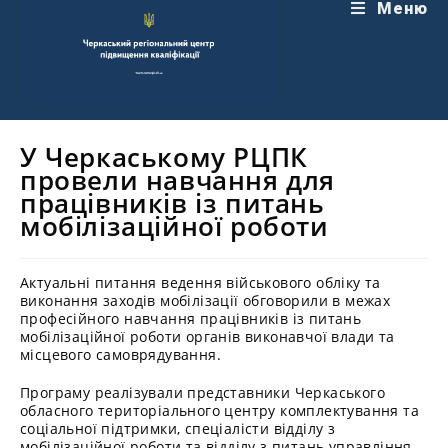
Перейти
Меню
до
вмісту
У Черкаському РЦПК
провели навчання для
працівників із питань
мобілізаційної роботи
Актуальні питання ведення військового обліку та
виконання заходів мобілізації обговорили в межах
професійного навчання працівників із питань
мобілізаційної роботи органів виконавчої влади та
місцевого самоврядування.
Програму реалізували представники Черкаського
обласного територіального центру комплектування та
соціальної підтримки, спеціалісти відділу з
мобілізаційної роботи та відділу з питань управління