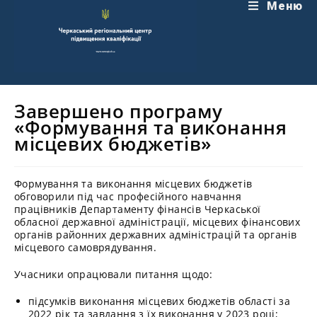
Перейти
Меню
до
вмісту
Завершено програму
«Формування та виконання
місцевих бюджетів»
Формування та виконання місцевих бюджетів
обговорили під час професійного навчання
працівників Департаменту фінансів Черкаської
обласної державної адміністрації, місцевих фінансових
органів районних державних адміністрацій та органів
місцевого самоврядування.
Учасники опрацювали питання щодо:
підсумків виконання місцевих бюджетів області за
2022 рік та завдання з їх виконання у 2023 році;