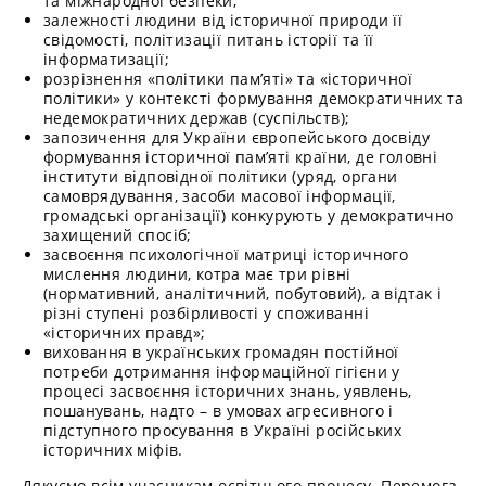
та міжнародної безпеки;
залежності людини від історичної природи її
свідомості, політизації питань історії та її
інформатизації;
розрізнення «політики пам’яті» та «історичної
політики» у контексті формування демократичних та
недемократичних держав (суспільств);
запозичення для України європейського досвіду
формування історичної пам’яті країни, де головні
інститути відповідної політики (уряд, органи
самоврядування, засоби масової інформації,
громадські організації) конкурують у демократично
захищений спосіб;
засвоєння психологічної матриці історичного
мислення людини, котра має три рівні
(нормативний, аналітичний, побутовий), а відтак і
різні ступені розбірливості у споживанні
«історичних правд»;
виховання в українських громадян постійної
потреби дотримання інформаційної гігієни у
процесі засвоєння історичних знань, уявлень,
пошанувань, надто – в умовах агресивного і
підступного просування в Україні російських
історичних міфів.
Дякуємо всім учасникам освітнього процесу. Перемога