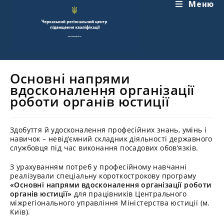
Перейти
Меню
до
вмісту
Основні напрями
вдосконалення організації
роботи органів юстиції
Здобуття й удосконалення професійних знань, умінь і
навичок – невід’ємний складник діяльності державного
службовця під час виконання посадових обов’язків.
З урахуванням потреб у професійному навчанні
реалізували спеціальну короткострокову програму
«Основні напрями вдосконалення організації роботи
органів юстиції»
для працівників Центрального
міжрегіонального управління Міністерства юстиції (м.
Київ).