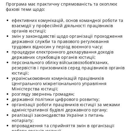
Програма має практичну спрямованість та охоплює
фахові теми щодо:
ефективних комунікацій, основ командної роботи та
взаємодії у професійній діяльності працівників
органів юстиції;
змін у законодавстві щодо організації проходження
державної служби та правового регулювання
трудових відносин у період воєнного часу;
процедури електронного декларування доходів
державних службовців органів юстиції;
персонального обліку військовозобов’язаних,
резервістів і призовників серед працівників органів
юстиції;
українськомовних комунікацій працівників
Центрального міжрегіонального управління
Міністерства юстиції;
розгляду звернень громадян;
державної політики цифрового розвитку;
організації роботи працівників юстиції за межами
адміністративної будівлі державного органу;
реалізації законодавства України з питань
нотаріату;
впровадження та сприйняття змін в організації
роботи органів юстиції.