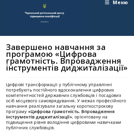
Перейти
Меню
до
вмісту
Завершено навчання за
програмою «Цифрова
грамотність. Впровадження
інструментів диджиталізації»
Цифрові трансформації у публічному управлінні
потребують постійного вдосконалення цифрових
компетентностей державних службовців і посадових
осіб місцевого самоврядування. У межах професійного
навчання реалізували загальну короткострокову
програму
«Цифрова грамотність. Впровадження
інструментів диджиталізації»
, орієнтовану на
підвищення рівня володіння цифровими навичками
публічних службовців.