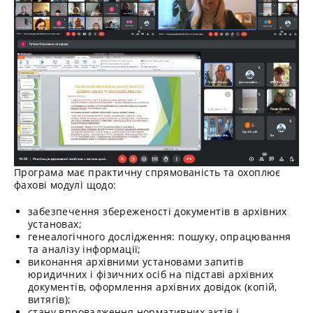
Програма має практичну спрямованість та охоплює
фахові модулі щодо:
забезпечення збереженості документів в архівних
установах;
генеалогічного дослідження: пошуку, опрацювання
та аналізу інформації;
виконання архівними установами запитів
юридичних і фізичних осіб на підставі архівних
документів, оформлення архівних довідок (копій,
витягів);
стану впровадження нормативних актів і