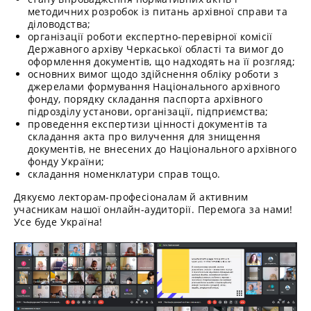
методичних розробок із питань архівної справи та
діловодства;
організації роботи експертно-перевірної комісії
Державного архіву Черкаської області та вимог до
оформлення документів, що надходять на її розгляд;
основних вимог щодо здійснення обліку роботи з
джерелами формування Національного архівного
фонду, порядку складання паспорта архівного
підрозділу установи, організації, підприємства;
проведення експертизи цінності документів та
складання акта про вилучення для знищення
документів, не внесених до Національного архівного
фонду України;
складання номенклатури справ тощо.
Дякуємо лекторам-професіоналам й активним
учасникам нашої онлайн-аудиторії. Перемога за нами!
Усе буде Україна!