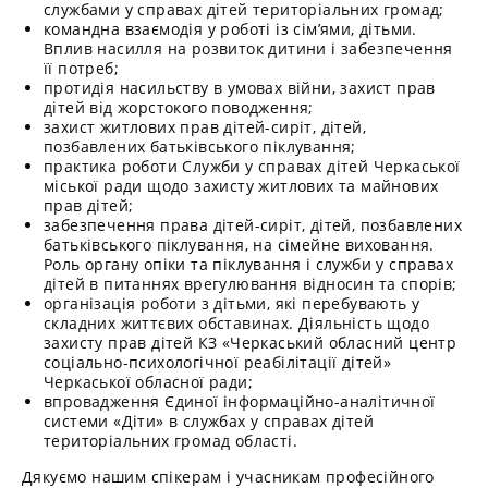
службами у справах дітей територіальних громад;
командна взаємодія у роботі із сім’ями, дітьми.
Вплив насилля на розвиток дитини і забезпечення
її потреб;
протидія насильству в умовах війни, захист прав
дітей від жорстокого поводження;
захист житлових прав дітей-сиріт, дітей,
позбавлених батьківського піклування;
практика роботи Служби у справах дітей Черкаської
міської ради щодо захисту житлових та майнових
прав дітей;
забезпечення права дітей-сиріт, дітей, позбавлених
батьківського піклування, на сімейне виховання.
Роль органу опіки та піклування і служби у справах
дітей в питаннях врегулювання відносин та спорів;
організація роботи з дітьми, які перебувають у
складних життєвих обставинах. Діяльність щодо
захисту прав дітей КЗ «Черкаський обласний центр
соціально-психологічної реабілітації дітей»
Черкаської обласної ради;
впровадження Єдиної інформаційно-аналітичної
системи «Діти» в службах у справах дітей
територіальних громад області.
Дякуємо нашим спікерам і учасникам професійного