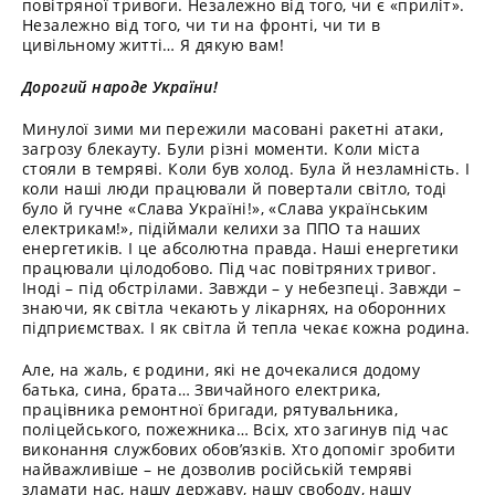
повітряної тривоги. Незалежно від того, чи є «приліт».
Незалежно від того, чи ти на фронті, чи ти в
цивільному житті… Я дякую вам!
Дорогий народе України!
Минулої зими ми пережили масовані ракетні атаки,
загрозу блекауту. Були різні моменти. Коли міста
стояли в темряві. Коли був холод. Була й незламність. І
коли наші люди працювали й повертали світло, тоді
було й гучне «Слава Україні!», «Слава українським
електрикам!», підіймали келихи за ППО та наших
енергетиків. І це абсолютна правда. Наші енергетики
працювали цілодобово. Під час повітряних тривог.
Іноді – під обстрілами. Завжди – у небезпеці. Завжди –
знаючи, як світла чекають у лікарнях, на оборонних
підприємствах. І як світла й тепла чекає кожна родина.
Але, на жаль, є родини, які не дочекалися додому
батька, сина, брата… Звичайного електрика,
працівника ремонтної бригади, рятувальника,
поліцейського, пожежника… Всіх, хто загинув під час
виконання службових обов’язків. Хто допоміг зробити
найважливіше – не дозволив російській темряві
зламати нас, нашу державу, нашу свободу, нашу