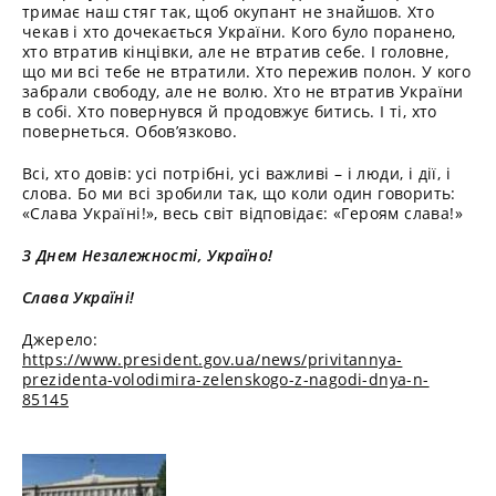
тримає наш стяг так, щоб окупант не знайшов. Хто
чекав і хто дочекається України. Кого було поранено,
хто втратив кінцівки, але не втратив себе. І головне,
що ми всі тебе не втратили. Хто пережив полон. У кого
забрали свободу, але не волю. Хто не втратив України
в собі. Хто повернувся й продовжує битись. І ті, хто
повернеться. Обов’язково.
Всі, хто довів: усі потрібні, усі важливі – і люди, і дії, і
слова. Бо ми всі зробили так, що коли один говорить:
«Слава Україні!», весь світ відповідає: «Героям слава!»
З Днем Незалежності, Україно!
Слава Україні!
Джерело:
https://www.president.gov.ua/news/privitannya-
prezidenta-volodimira-zelenskogo-z-nagodi-dnya-n-
85145