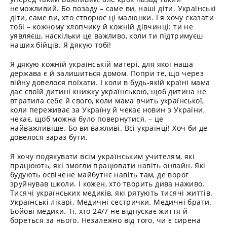
неможливий. Бо позаду – саме ви, наші діти. Українські
діти, саме ви, хто створює ці малюнки. І я хочу сказати
тобі – кожному хлопчику й кожній дівчинці: ти не
уявляєш, наскільки це важливо, коли ти підтримуєш
наших бійців. Я дякую тобі!
Я дякую кожній українській матері, для якої наша
держава є й залишиться домом. Попри те, що через
війну довелося поїхати. І коли в будь-якій країні мама
дає своїй дитині книжку українською, щоб дитина не
втратила себе й свого, коли мама вчить української,
коли переживає за Україну й чекає новин з України,
чекає, щоб можна було повернутися, – це
найважливіше. Бо ви важливі. Всі українці! Хоч би де
довелося зараз бути.
Я хочу подякувати всім українським учителям, які
працюють, які змогли працювати навіть онлайн. Які
будують освічене майбутнє навіть там, де ворог
зруйнував школи. І кожен, хто творить дива наживо.
Тисячі українських медиків, які рятують тисячі життів.
Українські лікарі. Медичні сестрички. Медичні брати.
Бойові медики. Ті, хто 24/7 не відпускає життя й
бореться за нього. Незалежно від того, чи є сирена