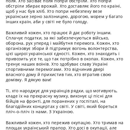
поля. Хто засіває поля попри обстріли. Хто попри
обстріли збирає врожай. Хто доставляє його по країні,
щоб у нас був хліб. Хто попри небезпеку везе
українське зерно залізницею, дорогою, морем у багато
інших країн, аби у світі не було голоду.
Важливий кожен, хто працює й дає роботу іншим.
Сплачує податки, за які забезпечуються військо,
оборона, рух уперед і майбутня перемога. Кожен, хто
організовує збори й підтримує вогонь волонтерства,
цієї щирої української єдності. Кожен, хто знаходить і
привозить усе те, що так потрібно в окопах. Кожен, хто
тренує наших воїнів. Хто здобуває славу Україні
спортивними перемогами. Хто відчинив двері
власного дому й прихистив тих, хто втратив свою
домівку. Я дякую вам!
Ті, хто народжує для українців рядки, що мотивують,
кладе їх на прекрасну музику, виконує ці пісні для
бійців на фронті, для поранених у госпіталі, на
благодійних концертах у світі. У світі, який бореться
пліч-о-пліч із нами. З Україною.
Важливий кожен, хто пережив окупацію. Хто тримав на
площах український прапор. Хто досі в окупації, але