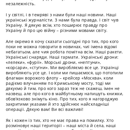
незалежність.
І у світлі, і в темряві з нами були наші новини. Наші
українські журналісти. З нами була правда. І світ чув
Україну. Я дякую всім, хто поширює правду про
Україну й про цю війну – різними мовами світу.
Але окремо я хочу сказати сьогодні про тих, про кого
поки не можна говорити в новинах, чиї імена відомі
небагатьом, але чия робота помітна всім. Наші ракети.
Українські снаряди. Наші гармати. Українські дрони:
«лелеки», «фурії». Морські дрони, «нептуни»,
«корсари», «стугни». Ми виробляємо все це. Українці
виробляють усе це. І коли ми пишаємося, що потопили
флагман ворожого флоту – крейсер «Москва», коли
радіємо влучанням по Кримському мосту, тоді ми
дякуємо й тим, про кого зараз теж не скажеш, імен не
назвеш, але про кого в майбутньому напишуть книжки,
обов’язково знімуть кіно. Про тих, кого я нагороджую
закритими указами й хто здійснює найскладніші
операції. Дякую вам! Ви всі важливі!
Як і кожен із тих, хто не має права на помилку. Хто
розміновує наші території – наші міста й села, наші