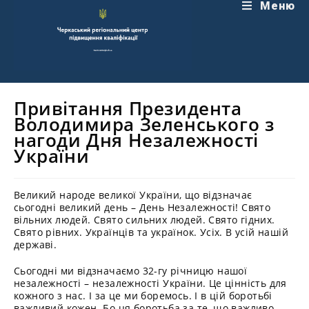
Перейти
Меню
до
вмісту
Привітання Президента
Володимира Зеленського з
нагоди Дня Незалежності
України
Великий народе великої України, що відзначає
сьогодні великий день – День Незалежності! Свято
вільних людей. Свято сильних людей. Свято гідних.
Свято рівних. Українців та українок. Усіх. В усій нашій
державі.
Сьогодні ми відзначаємо 32-гу річницю нашої
незалежності – незалежності України. Це цінність для
кожного з нас. І за це ми боремось. І в цій боротьбі
важливий кожен. Бо ця боротьба за те, що важливо