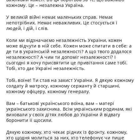
кожному. Це – незалежна Україна.
У великій війні немає маленьких справ. Немає
непотрібних. Немає неважливих. Це стосується і
людей, і дій, і слів.
Коли ми відзначаємо незалежність України, кожен
може відчути в ній себе. Кожен може спитати в себе: а
де ти в українській незалежності? А що твого додалося
незалежності? А чим ти допоміг незалежності? І
сьогодні я хочу присвятити це привітання саме тобі.
Тобі, хто дає Україні незалежність.
Тобі, воїне! Ти став на захист України. Я дякую кожному
солдату й матросу, кожному сержанту й старшині,
кожному офіцеру, кожному генералу.
Вам – батькові українського воїна, вам – матері
українського захисника. Всім українським родинам, які
виховали у своїх дітях любов до України й відвагу
боронити її щосили.
Дякую кожному, хто чекає рідних із фронту, кожному,
хто щодня молиться за них, хто телефонує чи пише