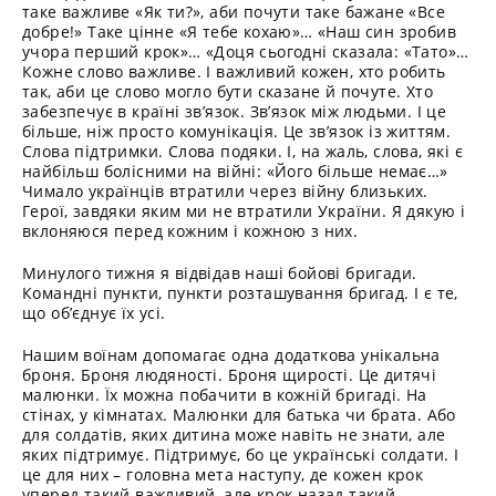
таке важливе «Як ти?», аби почути таке бажане «Все
добре!» Таке цінне «Я тебе кохаю»… «Наш син зробив
учора перший крок»… «Доця сьогодні сказала: «Тато»…
Кожне слово важливе. І важливий кожен, хто робить
так, аби це слово могло бути сказане й почуте. Хто
забезпечує в країні зв’язок. Зв’язок між людьми. І це
більше, ніж просто комунікація. Це зв’язок із життям.
Слова підтримки. Слова подяки. І, на жаль, слова, які є
найбільш болісними на війні: «Його більше немає…»
Чимало українців втратили через війну близьких.
Герої, завдяки яким ми не втратили України. Я дякую і
вклоняюся перед кожним і кожною з них.
Минулого тижня я відвідав наші бойові бригади.
Командні пункти, пункти розташування бригад. І є те,
що об’єднує їх усі.
Нашим воїнам допомагає одна додаткова унікальна
броня. Броня людяності. Броня щирості. Це дитячі
малюнки. Їх можна побачити в кожній бригаді. На
стінах, у кімнатах. Малюнки для батька чи брата. Або
для солдатів, яких дитина може навіть не знати, але
яких підтримує. Підтримує, бо це українські солдати. І
це для них – головна мета наступу, де кожен крок
уперед такий важливий, але крок назад такий