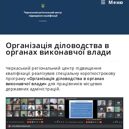
Перейти
Меню
до
вмісту
Організація діловодства в
органах виконавчої влади
Черкаський регіональний центр підвищення
кваліфікації реалізував спеціальну короткострокову
програму
«Організація діловодства в органах
виконавчої влади»
для працівників місцевих
державних адміністрацій.