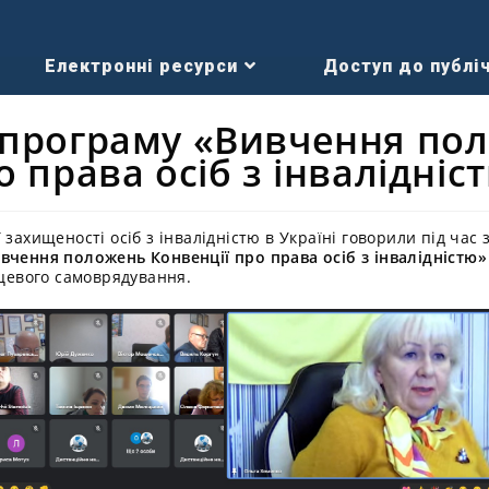
Електронні ресурси
Доступ до публіч
 програму «Вивчення по
о права осіб з інвалідніс
 захищеності осіб з інвалідністю в Україні говорили під час 
вчення положень Конвенції про права осіб з інвалідністю»
сцевого самоврядування.