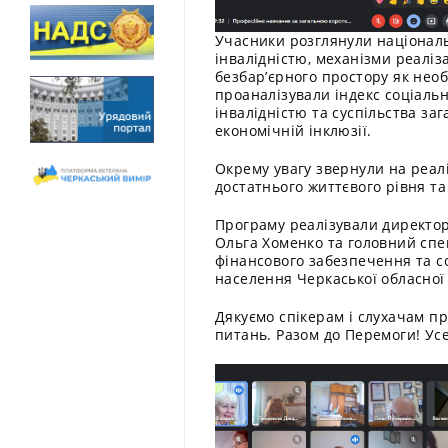
Учасники розглянули національ
інвалідністю, механізми реаліза
безбар’єрного простору як необх
проаналізували індекс соціально
інвалідністю та суспільства за
економічній інклюзії.
Окрему увагу звернули на реал
достатнього життєвого рівня та
Програму реалізували директор 
Ольга Хоменко та головний спец
фінансового забезпечення та с
населення Черкаської обласної 
Дякуємо спікерам і слухачам п
питань. Разом до Перемоги! Усе