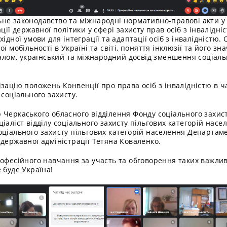
не законодавство та міжнародні нормативно-правові акти у с
ції державної політики у сфері захисту прав осіб з інвалідні
ідної умови для інтеграції та адаптації осіб з інвалідністю. 
ї мобільності в Україні та світі, поняття інклюзії та його з
галом, український та міжнародний досвід зменшення соціаль
ізацію положень Конвенції про права осіб з інвалідністю в 
 соціального захисту.
Черкаського обласного відділення Фонду соціального захисту
іаліст відділу соціального захисту пільгових категорій нас
оціального захисту пільгових категорій населення Департаме
державної адміністрації Тетяна Коваленко.
рофесійного навчання за участь та обговорення таких важлив
 буде Україна!