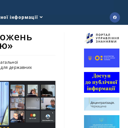
ної інформації
ложень
тю»
загальної
для державних