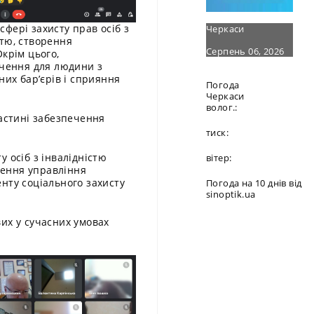
фері захисту прав осіб з
Черкаси
стю, створення
Серпень 06, 2026
Окрім цього,
начення для людини з
них бар’єрів і сприяння
Погода
Черкаси
волог.:
частині забезпечення
тиск:
 осіб з інвалідністю
вітер:
елення управління
нту соціального захисту
Погода на 10 днів від
sinoptik.ua
их у сучасних умовах