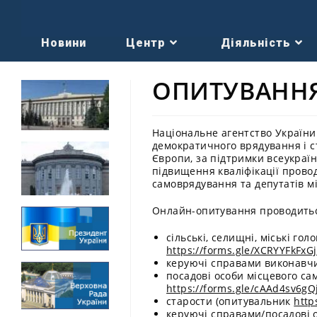
Новини
Центр
Діяльність
ОПИТУВАНН
Національне агентство України
демократичного врядування і с
Європи, за підтримки всеукраїн
підвищення кваліфікації прово
самоврядування та депутатів м
Онлайн-опитування проводиться
сільські, селищні, міські го
https://forms.gle/XCRYYFkFxG
керуючі справами виконавчи
посадові особи місцевого са
https://forms.gle/cAAd4sv6g
старости (опитувальник
http
керуючі справами/посадові 