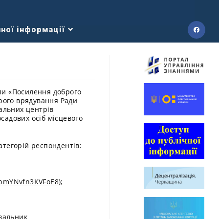
ної інформації
пи «Посилення доброго
брого врядування Ради
нальних центрів
садових осіб місцевого
атегорій респондентів:
jUbmYNvfn3KVFoE8
);
увальник