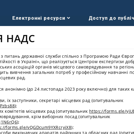
Електронні ресурси
Доступ до публіч
Я НАДС
 з питань державної служби спільно з Програмою Ради Євро
тійкості в Україні», що реалізується Центром експертизи до
ських асоціацій органів місцевого самоврядування та регіо
дить вивчення загальних потреб у професійному навчанні по
ісцевих рад.
 анонімно (до 24 листопада 2023 року включно) для таких к
лови, їх заступники, секретарі місцевих рад (опитувальник
jPzbs88
);
х комітетів місцевих рад (опитувальник
https://forms.gle/y
моврядування, крім виборних посад (опитувальник
Qj1N6rQ6
);
s://forms.gle/vQGDcum9YXRcryiX8
);
особи виконавчих апаратів районних та обласних рад (опит