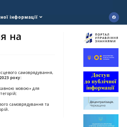
ної інформації
я на
ісцевого самоврядування,
 2023 року
:
ржавною мовою» для
тегорій;
вого самоврядування та
орій.