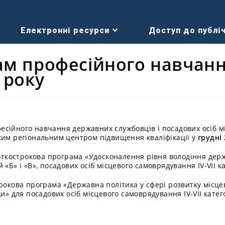
Електронні ресурси
Доступ до публіч
ам професійного навчанн
 року
сійного навчання державних службовців і посадових осіб м
ким регіональним центром підвищення кваліфікації у
грудні
откострокова програма «Удосконалення рівня володіння де
«Б» і «В», посадових осіб місцевого самоврядування IV-VII ка
рокова програма «Державна політика у сфері розвитку місце
и» для посадових осіб місцевого самоврядування IV-VII катег