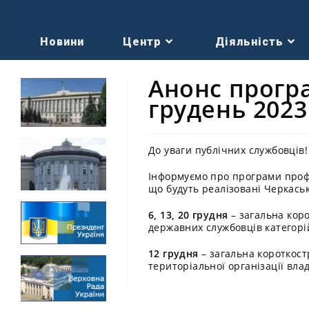
Новини
Центр
Діяльність
Анонс прогр
грудень 2023
До уваги публічних службовців!
Інформуємо про програми профе
що будуть реалізовані Черкась
6, 13, 20 грудня
– загальна кор
державних службовців категорій 
12 грудня
– загальна короткост
територіальної організації влад