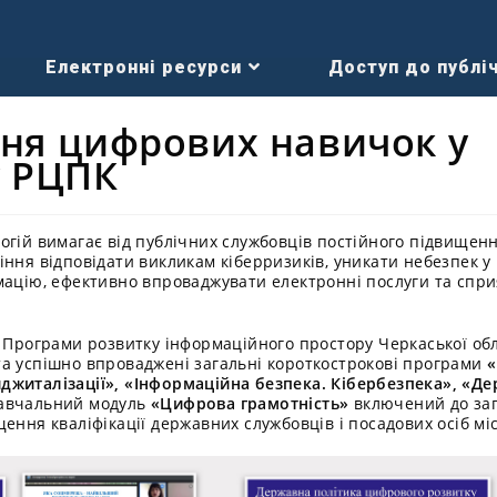
Електронні ресурси
Доступ до публіч
ня цифрових навичок у
у РЦПК
огій вимагає від публічних службовців постійного підвищен
іння відповідати викликам кіберризиків, уникати небезпек у
мацію, ефективно впроваджувати електронні послуги та спр
в Програми розвитку інформаційного простору Черкаської обл
а успішно впроваджені загальні короткострокові програми
«
джиталізації», «Інформаційна безпека. Кібербезпека», «Д
авчальний модуль
«Цифрова грамотність»
включений до за
ення кваліфікації державних службовців і посадових осіб м