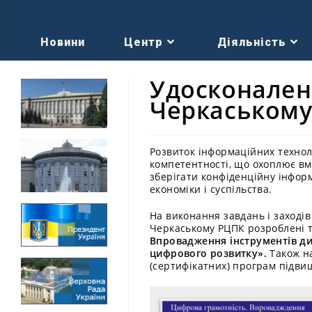
Новини
Центр
Діяльність
Удосконален
Черкаськом
Розвиток інформаційних технол
компетентності, що охоплює вм
зберігати конфіденційну інфор
економіки і суспільства.
На виконання завдань і заході
Черкаському РЦПК розроблені т
Впровадження інструментів ди
цифрового розвитку».
Також н
(сертифікатних) програм підвищ