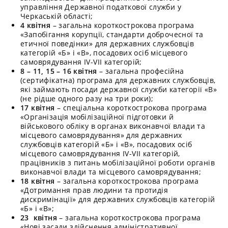
управління Державної податкової служби у
Черкаській області;
4 квітня
– загальна короткострокова програма
«Запобігання корупції, стандарти доброчесної та
етичної поведінки» для державних службовців
категорій «Б» і «В», посадових осіб місцевого
самоврядування IV-VII категорій;
8 – 11, 15 – 16 квітня
– загальна професійна
(сертифікатна) програма для державних службовців,
які займають посади державної служби категорії «В»
(не рідше одного разу на три роки);
17 квітня
– спеціальна короткострокова програма
«Організація мобілізаційної підготовки й
військового обліку в органах виконавчої влади та
місцевого самоврядування» для державних
службовців категорій «Б» і «В», посадових осіб
місцевого самоврядування IV-VII категорій,
працівників з питань мобілізаційної роботи органів
виконавчої влади та місцевого самоврядування;
18 квітня
– загальна короткострокова програма
«Дотримання прав людини та протидія
дискримінації» для державних службовців категорій
«Б» і «В»;
23 квітня
– загальна короткострокова програма
«Нові засади здійснення адміністративної