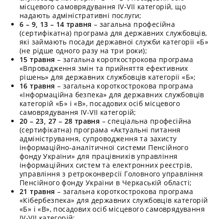
місцевого самоврядування IV-VII категорій, що
надають адміністративні послуги;
6 – 9, 13 – 14 травня
– загальна професійна
(сертифікатна) програма для державних службовців,
які займають посади державної служби категорії «Б»
(не рідше одного разу на три роки);
15 травня
– загальна короткострокова програма
«Впровадження змін та прийняття ефективних
рішень» для державних службовців категорії «Б»;
16 травня
– загальна короткострокова програма
«Інформаційна безпека» для державних службовців
категорій «Б» і «В», посадових осіб місцевого
самоврядування IV-VII категорій;
20 – 23, 27 – 28 травня
– спеціальна професійна
(сертифікатна) програма «Актуальні питання
адміністрування, супроводження та захисту
інформаційно-аналітичної системи Пенсійного
фонду України» для працівників управління
інформаційних систем та електронних реєстрів,
управління з ретроконверсії Головного управління
Пенсійного фонду України в Черкаській області;
21 травня
– загальна короткострокова програма
«Кібербезпека» для державних службовців категорій
«Б» і «В», посадових осіб місцевого самоврядування
IV-VII категорій;