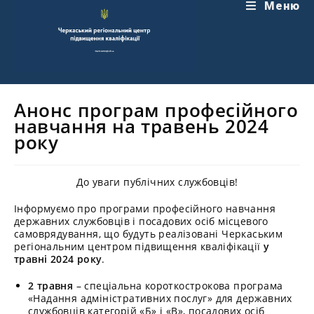
Перейти
Меню
до
вмісту
Анонс програм професійного
навчання на травень 2024
року
До уваги публічних службовців!
Інформуємо про програми професійного навчання
державних службовців і посадових осіб місцевого
самоврядування, що будуть реалізовані Черкаським
регіональним центром підвищення кваліфікації
у
травні 2024 року
.
2 травня
– спеціальна короткострокова програма
«Надання адміністративних послуг» для державних
службовців категорій «Б» і «В», посадових осіб