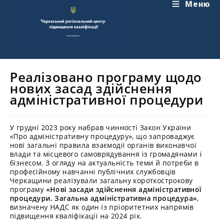
Перейти
Меню
до
вмісту
Реалізовано програму щодо
нових засад здійснення
адміністративної процедури
У грудні 2023 року набрав чинності Закон України
«Про адміністративну процедуру», що запроваджує
нові загальні правила взаємодії органів виконавчої
влади та місцевого самоврядування із громадянами і
бізнесом. З огляду на актуальність теми й потреби в
професійному навчанні публічних службовців
Черкащини реалізували загальну короткострокову
програму
«Нові засади здійснення адміністративної
процедури. Загальна адміністративна процедура»
,
визначену НАДС як один із пріоритетних напрямів
підвищення кваліфікації на 2024 рік.