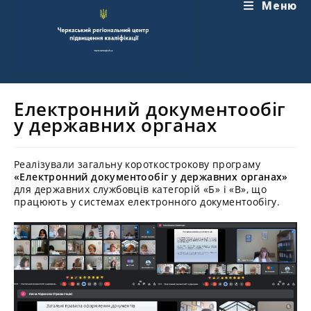
Перейти
Меню
до
вмісту
Електронний документообіг
у державних органах
Реалізували загальну короткострокову програму
«Електронний документообіг у державних органах»
для державних службовців категорій «Б» і «В», що
працюють у системах електронного документообігу.