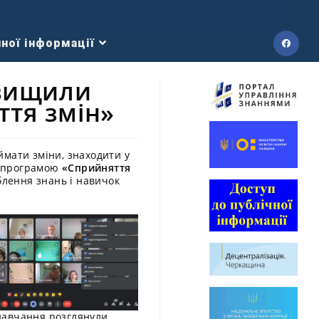
ної інформації
двищили
ття змін»
ймати зміни, знаходити у
ю програмою
«Сприйняття
лення знань і навичок
навчання розглянули