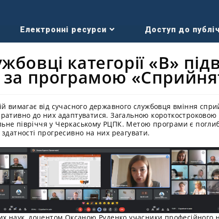
Електронні ресурси
Доступ до публіч
жбовці категорії «В» пі
ю за програмою «Сприйня
ій вимагає від сучасного державного службовця вміння спри
еративно до них адаптуватися. Загальною короткостроково
не півріччя у Черкаському РЦПК. Метою програми є поглиб
 здатності прогресивно на них реагувати.
их наук, доцентом Оксаною Руденко учасники професійного 