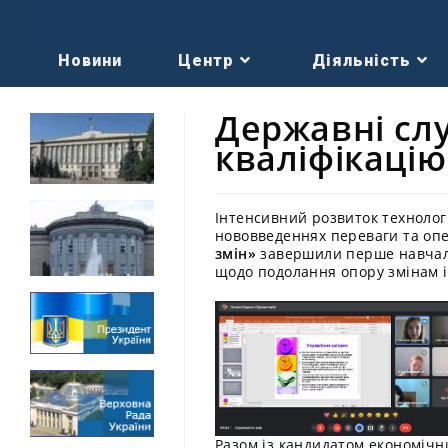
Новини
Центр
Діяльність
Державні слу
кваліфікаці
Інтенсивний розвиток технолог
нововведеннях переваги та оп
змін»
завершили перше навчаль
щодо подолання опору змінам і
Разом із кандидатом економічн