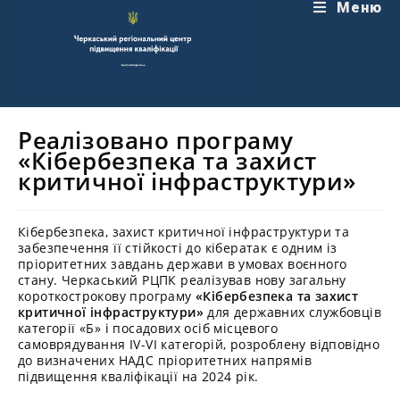
Перейти
Меню
до
вмісту
Реалізовано програму
«Кібербезпека та захист
критичної інфраструктури»
Кібербезпека, захист критичної інфраструктури та
забезпечення її стійкості до кібератак є одним із
пріоритетних завдань держави в умовах воєнного
стану. Черкаський РЦПК реалізував нову загальну
короткострокову програму
«Кібербезпека та захист
критичної інфраструктури»
для державних службовців
категорії «Б» і посадових осіб місцевого
самоврядування IV-VI категорій, розроблену відповідно
до визначених НАДС пріоритетних напрямів
підвищення кваліфікації на 2024 рік.