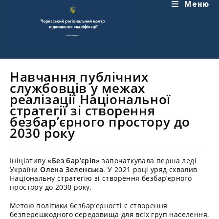
Перейти
Меню
до
вмісту
Навчання публічних
службовців у межах
реалізації Національної
стратегії зі створення
безбар’єрного простору до
2030 року
Ініціативу
«Без бар’єрів»
започаткувала перша леді
України
Олена Зеленська
. У 2021 році уряд схвалив
Національну стратегію зі створення безбар’єрного
простору до 2030 року.
Метою політики безбар’єрності є створення
безперешкодного середовища для всіх груп населення,