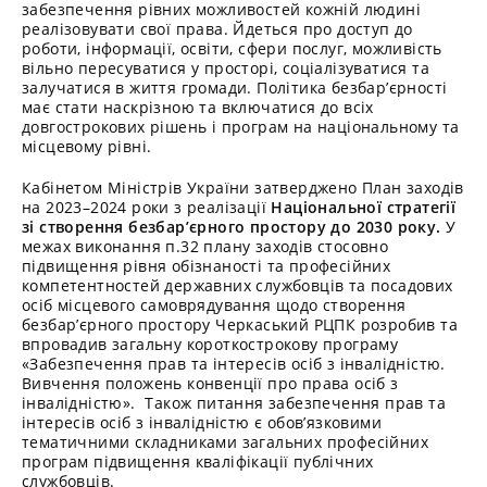
забезпечення рівних можливостей кожній людині
реалізовувати свої права. Йдеться про доступ до
роботи, інформації, освіти, сфери послуг, можливість
вільно пересуватися у просторі, соціалізуватися та
залучатися в життя громади. Політика безбар’єрності
має стати наскрізною та включатися до всіх
довгострокових рішень і програм на національному та
місцевому рівні.
Кабінетом Міністрів України затверджено План заходів
на 2023–2024 роки з реалізації
Національної стратегії
зі створення безбар’єрного простору до 2030 року.
У
межах виконання п.32 плану заходів стосовно
підвищення рівня обізнаності та професійних
компетентностей державних службовців та посадових
осіб місцевого самоврядування щодо створення
безбар’єрного простору Черкаський РЦПК розробив та
впровадив загальну короткострокову програму
«Забезпечення прав та інтересів осіб з інвалідністю.
Вивчення положень конвенції про права осіб з
інвалідністю». Також питання забезпечення прав та
інтересів осіб з інвалідністю є обов’язковими
тематичними складниками загальних професійних
програм підвищення кваліфікації публічних
службовців.