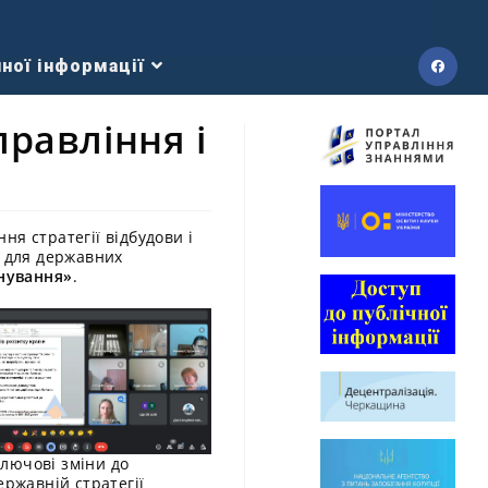
ної інформації
правління і
я стратегії відбудови і
и для державних
анування»
.
лючові зміни до
ержавній стратегії