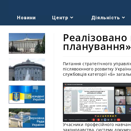
Новини
Центр
Діяльність
Реалізовано 
планування
Питання стратегічного управлін
післявоєнного розвитку Україн
службовців категорії «Б» зага
Учасники професійного навчанн
законодавства, систему докумен