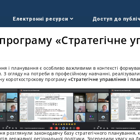
Електронні ресурси
Доступ до публіч
програму «Стратегічне у
»
ня і планування є особливо важливими в контексті формуванн
и. З огляду на потреби в професійному навчанні, реалізувал
льну короткострокову програму
«Стратегічне управління і пл
я розглянули законодавчу базу стратегічного планування, к
тів державної регіональної політики. Зосередили увагу на Д