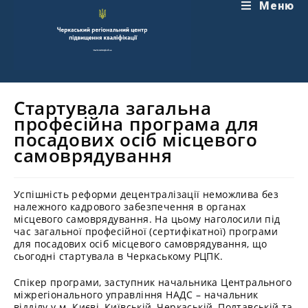
Перейти
Меню
до
вмісту
Стартувала загальна
професійна програма для
посадових осіб місцевого
самоврядування
Успішність реформи децентралізації неможлива без
належного кадрового забезпечення в органах
місцевого самоврядування. На цьому наголосили під
час загальної професійної (сертифікатної) програми
для посадових осіб місцевого самоврядування, що
сьогодні стартувала в Черкаському РЦПК.
Спікер програми, заступник начальника Центрального
міжрегіонального управління НАДС – начальник
відділу у м. Києві, Київській, Черкаській, Полтавській та