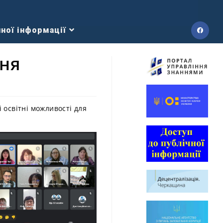
ної інформації
вня
 освітні можливості для