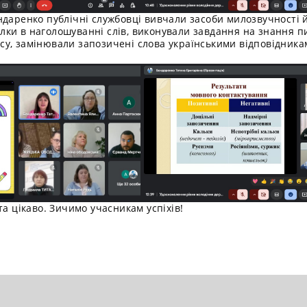
ндаренко публічні службовці вивчали засоби милозвучності й
ки в наголошуванні слів, виконували завдання на знання п
у, замінювали запозичені слова українськими відповідника
та цікаво. Зичимо учасникам успіхів!