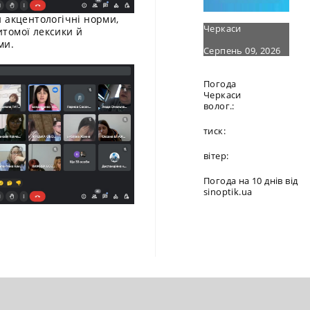
 акцентологічні норми,
Черкаси
итомої лексики й
ми.
Серпень 09, 2026
Погода
Черкаси
волог.:
тиск:
вітер:
Погода на 10 днів від
sinoptik.ua