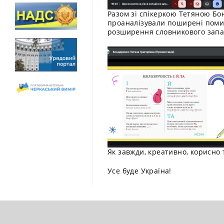
Разом зі спікеркою Тетяною Бо
проаналізували поширені помил
розширення словникового запас
Як завжди, креативно, корисно 
Усе буде Україна!