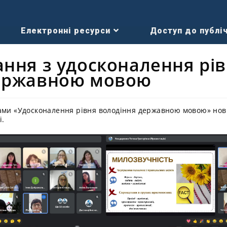
Електронні ресурси
Доступ до публіч
ання з удосконалення рі
державною мовою
ами «Удосконалення рівня володіння державною мовою» нові
і.