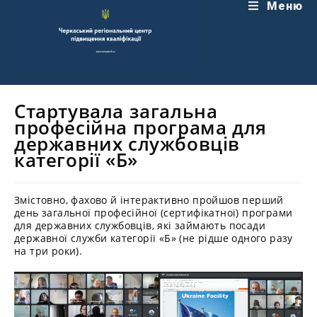
Перейти
Меню
до
вмісту
Стартувала загальна
професійна програма для
державних службовців
категорії «Б»
Змістовно, фахово й інтерактивно пройшов перший
день загальної професійної (сертифікатної) програми
для державних службовців, які займають посади
державної служби категорії «Б» (не рідше одного разу
на три роки).