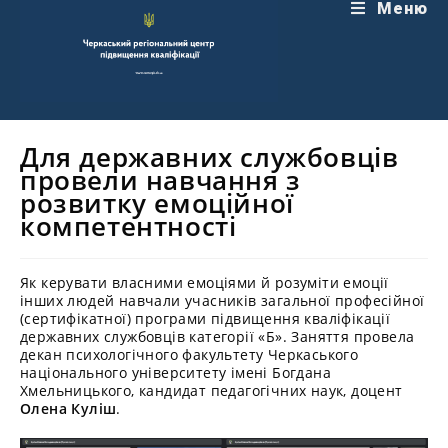
Перейти
Меню
до
вмісту
Для державних службовців
провели навчання з
розвитку емоційної
компетентності
Як керувати власними емоціями й розуміти емоції
інших людей навчали учасників загальної професійної
(сертифікатної) програми підвищення кваліфікації
державних службовців категорії «Б». Заняття провела
декан психологічного факультету Черкаського
національного університету імені Богдана
Хмельницького, кандидат педагогічних наук, доцент
Олена Куліш
.