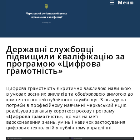
Перейти
Меню
до
вмісту
Державні службовці
підвищили кваліфікацію за
програмою «Цифрова
грамотність»
Цифрова грамотність є критично важливою навичкою
в умовах воєнних викликів та обов’язковою вимогою до
компетентностей публічного службовця. З огляду на
потреби в професійному навчанні Черкаський РЦПК
реалізував загальну короткострокову програму
«Цифрова грамотність»
, що має на меті
вдосконалення знань, умінь і навичок застосування
цифрових технологій у публічному управлінні.