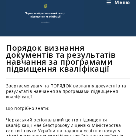
Перейти
Меню
до
вмісту
Порядок визнання
документів та результатів
навчання за програмами
підвищення кваліфікації
Звертаємо увагу на ПОРЯДОК визнання документів та
результатів навчання за програмами підвищення
кваліфікації.
Що потрібно знати:
Черкаський регіональний центр підвищення
кваліфікації має безстрокову ліцензію Міністерства
освіти і науки України на надання освітніх послуг у