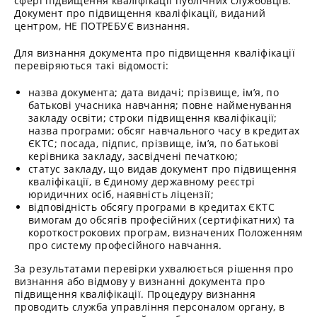
сфері підвищення кваліфікації публічних службовців.
Документ про підвищення кваліфікації, виданий
центром, НЕ ПОТРЕБУЄ визнання.
Для визнання документа про підвищення кваліфікації
перевіряються такі відомості:
назва документа; дата видачі; прізвище, ім’я, по
батькові учасника навчання; повне найменування
закладу освіти; строки підвищення кваліфікації;
назва програми; обсяг навчального часу в кредитах
ЄКТС; посада, підпис, прізвище, ім’я, по батькові
керівника закладу, засвідчені печаткою;
статус закладу, що видав документ про підвищення
кваліфікації, в Єдиному державному реєстрі
юридичних осіб, наявність ліцензії;
відповідність обсягу програми в кредитах ЄКТС
вимогам до обсягів професійних (сертифікатних) та
короткострокових програм, визначених Положенням
про систему професійного навчання.
За результатами перевірки ухвалюється рішення про
визнання або відмову у визнанні документа про
підвищення кваліфікації. Процедуру визнання
проводить служба управління персоналом органу, в